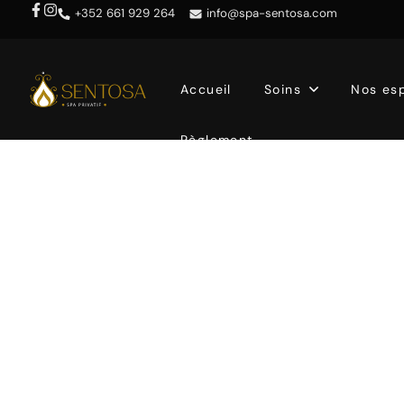
Règlement
+352 661 929 264
info@spa-sentosa.com
Accueil
Soins
Nos es
Règlement