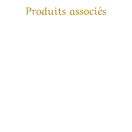
Produits associés
ffuseur bâton Satori
Crème Corps
93,00
€
12,00
€
–
56,00
€